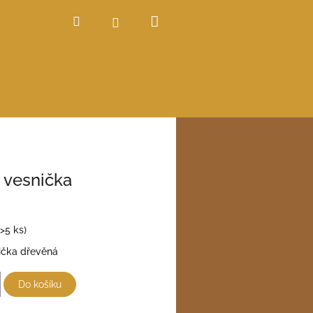
Nákupní
Hledat
Přihlášení
košík
 vesnička
(>5 ks)
ička dřevěná
Do košíku