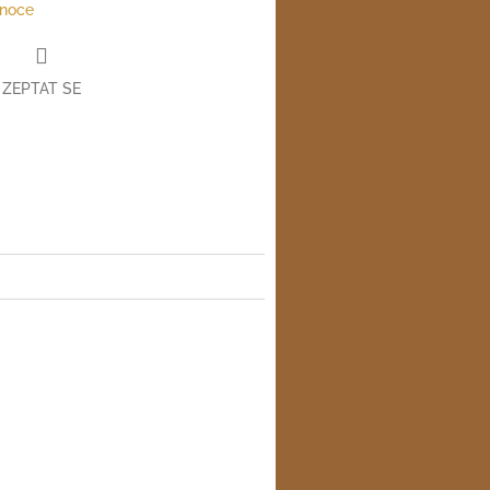
noce
ZEPTAT SE
ter