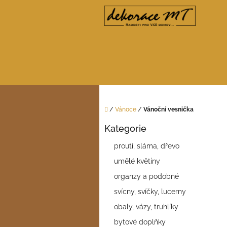
Přejít
na
obsah
Domů
/
Vánoce
/
Vánoční vesnička
P
Kategorie
o
Přeskočit
kategorie
s
proutí, sláma, dřevo
t
umělé květiny
r
a
organzy a podobné
n
svícny, svíčky, lucerny
n
í
obaly, vázy, truhlíky
p
bytové doplňky