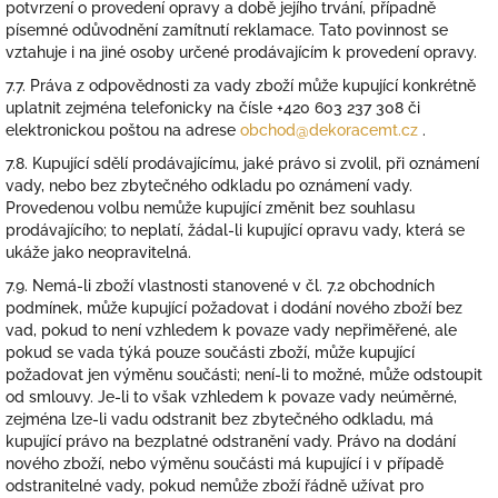
potvrzení o provedení opravy a době jejího trvání, případně
písemné odůvodnění zamítnutí reklamace. Tato povinnost se
vztahuje i na jiné osoby určené prodávajícím k provedení opravy.
7.7. Práva z odpovědnosti za vady zboží může kupující konkrétně
uplatnit zejména telefonicky na čísle +420 603 237 308 či
elektronickou poštou na adrese
obchod@dekoracemt.cz
.
7.8. Kupující sdělí prodávajícímu, jaké právo si zvolil, při oznámení
vady, nebo bez zbytečného odkladu po oznámení vady.
Provedenou volbu nemůže kupující změnit bez souhlasu
prodávajícího; to neplatí, žádal-li kupující opravu vady, která se
ukáže jako neopravitelná.
7.9. Nemá-li zboží vlastnosti stanovené v čl. 7.2 obchodních
podmínek, může kupující požadovat i dodání nového zboží bez
vad, pokud to není vzhledem k povaze vady nepřiměřené, ale
pokud se vada týká pouze součásti zboží, může kupující
požadovat jen výměnu součásti; není-li to možné, může odstoupit
od smlouvy. Je-li to však vzhledem k povaze vady neúměrné,
zejména lze-li vadu odstranit bez zbytečného odkladu, má
kupující právo na bezplatné odstranění vady. Právo na dodání
nového zboží, nebo výměnu součásti má kupující i v případě
odstranitelné vady, pokud nemůže zboží řádně užívat pro