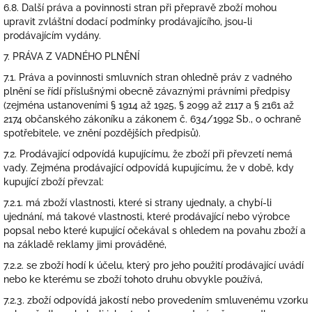
6.8. Další práva a povinnosti stran při přepravě zboží mohou
upravit zvláštní dodací podmínky prodávajícího, jsou-li
prodávajícím vydány.
7. PRÁVA Z VADNÉHO PLNĚNÍ
7.1. Práva a povinnosti smluvních stran ohledně práv z vadného
plnění se řídí příslušnými obecně závaznými právními předpisy
(zejména ustanoveními § 1914 až 1925, § 2099 až 2117 a § 2161 až
2174 občanského zákoníku a zákonem č. 634/1992 Sb., o ochraně
spotřebitele, ve znění pozdějších předpisů).
7.2. Prodávající odpovídá kupujícímu, že zboží při převzetí nemá
vady. Zejména prodávající odpovídá kupujícímu, že v době, kdy
kupující zboží převzal:
7.2.1. má zboží vlastnosti, které si strany ujednaly, a chybí-li
ujednání, má takové vlastnosti, které prodávající nebo výrobce
popsal nebo které kupující očekával s ohledem na povahu zboží a
na základě reklamy jimi prováděné,
7.2.2. se zboží hodí k účelu, který pro jeho použití prodávající uvádí
nebo ke kterému se zboží tohoto druhu obvykle používá,
7.2.3. zboží odpovídá jakostí nebo provedením smluvenému vzorku