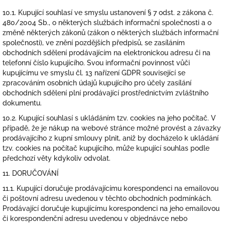
10.1. Kupující souhlasí ve smyslu ustanovení § 7 odst. 2 zákona č.
480/2004 Sb., o některých službách informační společnosti a o
změně některých zákonů (zákon o některých službách informační
společnosti), ve znění pozdějších předpisů, se zasíláním
obchodních sdělení prodávajícím na elektronickou adresu či na
telefonní číslo kupujícího. Svou informační povinnost vůči
kupujícímu ve smyslu čl. 13 nařízení GDPR související se
zpracováním osobních údajů kupujícího pro účely zasílání
obchodních sdělení plní prodávající prostřednictvím zvláštního
dokumentu.
10.2. Kupující souhlasí s ukládáním tzv. cookies na jeho počítač. V
případě, že je nákup na webové stránce možné provést a závazky
prodávajícího z kupní smlouvy plnit, aniž by docházelo k ukládání
tzv. cookies na počítač kupujícího, může kupující souhlas podle
předchozí věty kdykoliv odvolat.
11. DORUČOVÁNÍ
11.1. Kupující doručuje prodávajícímu korespondenci na emailovou
či poštovní adresu uvedenou v těchto obchodních podmínkách.
Prodávající doručuje kupujícímu korespondenci na jeho emailovou
či korespondenční adresu uvedenou v objednávce nebo