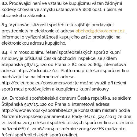
8.2. Prodávající není ve vztahu ke kupujícímu vázán žádnými
kodexy chování ve smyslu ustanovení § 1826 odst. 1 písm. e)
občanského zákoníku.
8.3. Vyřizování stížností spotřebitelů zajišťuje prodávající
prostřednictvím elektronické adresy
obchod@dekoracemt.cz
.
Informaci o vyřízení stížnosti kupujícího zašle prodávající na
elektronickou adresu kupujícího.
8.4. K mimosoudnímu řešení spotřebitelských sporů z kupní
smlouvy je příslušná Česká obchodní inspekce, se sídlem
Štěpánská 567/15, 120 00 Praha 2, IČ: 000 20 869, internetová
adresa: https://adr.coi.cz/cs. Platformu pro řešení sporů on-line
nacházející se na internetové adrese
http://ec.europa.eu/consumers/odr je možné využít při řešení
sporů mezi prodávajícím a kupujícím z kupní smlouvy.
8.5. Evropské spotřebitelské centrum Česká republika, se sídlem
Štěpánská 567/15, 120 00 Praha 2, internetová adresa:
http://www.evropskyspotrebitel.cz je kontaktním místem podle
Nařízení Evropského parlamentu a Rady (EU) č. 524/2013 ze dne
21. května 2013 o řešení spotřebitelských sporů on-line a o změně
nařízení (ES) č. 2006/2004 a směrnice 2009/22/ES (nařízení o
řešení spotřebitelských sporů on-line).