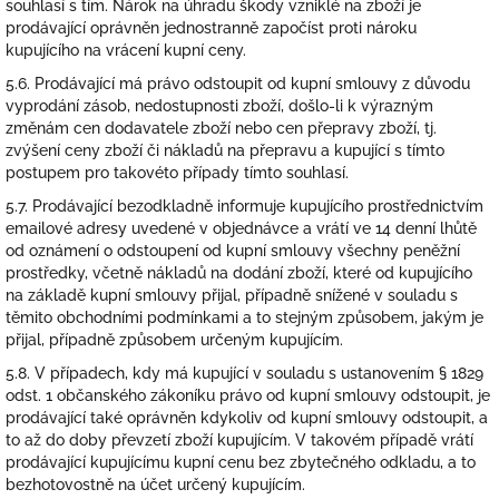
souhlasí s tím. Nárok na úhradu škody vzniklé na zboží je
prodávající oprávněn jednostranně započíst proti nároku
kupujícího na vrácení kupní ceny.
5.6. Prodávající má právo odstoupit od kupní smlouvy z důvodu
vyprodání zásob, nedostupnosti zboží, došlo-li k výrazným
změnám cen dodavatele zboží nebo cen přepravy zboží, tj.
zvýšení ceny zboží či nákladů na přepravu a kupující s tímto
postupem pro takovéto případy tímto souhlasí.
5.7. Prodávající bezodkladně informuje kupujícího prostřednictvím
emailové adresy uvedené v objednávce a vrátí ve 14 denní lhůtě
od oznámení o odstoupení od kupní smlouvy všechny peněžní
prostředky, včetně nákladů na dodání zboží, které od kupujícího
na základě kupní smlouvy přijal, případně snížené v souladu s
těmito obchodními podmínkami a to stejným způsobem, jakým je
přijal, případně způsobem určeným kupujícím.
5.8. V případech, kdy má kupující v souladu s ustanovením § 1829
odst. 1 občanského zákoníku právo od kupní smlouvy odstoupit, je
prodávající také oprávněn kdykoliv od kupní smlouvy odstoupit, a
to až do doby převzetí zboží kupujícím. V takovém případě vrátí
prodávající kupujícímu kupní cenu bez zbytečného odkladu, a to
bezhotovostně na účet určený kupujícím.