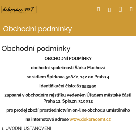
Přejít
Nák
Hledat
Přihlášení
na
obsah
koší
Obchodní podmínky
Obchodní podmínky
OBCHODNÍ PODMÍNKY
obchodní společnosti Šárka Máchová
se sídlem Špirkova 528/2, 142 00 Praha 4
identifikační číslo: 67953590
zapsané v obchodním rejstříku vedeném Úřadem městské části
Praha 12, Spis.zn. 310012
pro prodej zboží prostřednictvím on-line obchodu umístěného
na internetové adrese
www.dekoracemt.cz
1. ÚVODNÍ USTANOVENÍ