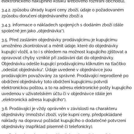
elektronického nákupního košíku webového rozhraní obchodu),
3.4.2. způsobu úhrady kupní ceny zboží, údaje o požadovaném
způsobu doručení objednávaného zboží a
3.4.3. informace o nákladech spojených s dodáním zboží (dále
společně jen jako „objednávka“).
3.5. Před zasláním objednávky prodávajícímu je kupujícímu
umožněno zkontrolovat a měnit údaje, které do objednávky
kupující vložil, a to i s ohledem na možnost kupujícího zjišťovat a
opravovat chyby vzniklé při zadávání dat do objednávky.
Objednávku odešle kupující prodávajícímu kliknutím na tlačítko
„odeslat objednávku“. Údaje uvedené v objednávce jsou
prodávajícím považovány za správné. Prodávající neprodleně po
obdržení objednávky toto obdržení kupujícímu potvrdí
elektronickou poštou, a to na adresu elektronické pošty kupujícího
uvedenou v uživatelském účtu či v objednávce (dále jen
„elektronická adresa kupujícího“).
3.6. Prodávající je vždy oprávněn v závislosti na charakteru
objednávky (množství zboží, výše kupní ceny, předpokládané
náklady na dopravu) požádat kupujícího o dodatečné potvrzení
objednávky (například písemně či telefonicky).