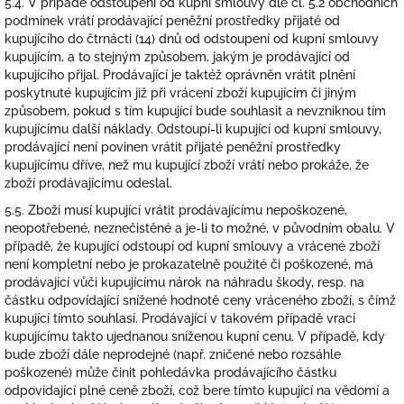
5.4. V případě odstoupení od kupní smlouvy dle čl. 5.2 obchodních
podmínek vrátí prodávající peněžní prostředky přijaté od
kupujícího do čtrnácti (14) dnů od odstoupení od kupní smlouvy
kupujícím, a to stejným způsobem, jakým je prodávající od
kupujícího přijal. Prodávající je taktéž oprávněn vrátit plnění
poskytnuté kupujícím již při vrácení zboží kupujícím či jiným
způsobem, pokud s tím kupující bude souhlasit a nevzniknou tím
kupujícímu další náklady. Odstoupí-li kupující od kupní smlouvy,
prodávající není povinen vrátit přijaté peněžní prostředky
kupujícímu dříve, než mu kupující zboží vrátí nebo prokáže, že
zboží prodávajícímu odeslal.
5.5. Zboží musí kupující vrátit prodávajícímu nepoškozené,
neopotřebené, neznečistěné a je-li to možné, v původním obalu. V
případě, že kupující odstoupí od kupní smlouvy a vrácené zboží
není kompletní nebo je prokazatelně použité či poškozené, má
prodávající vůči kupujícímu nárok na náhradu škody, resp. na
částku odpovídající snížené hodnotě ceny vráceného zboží, s čímž
kupující tímto souhlasí. Prodávající v takovém případě vrací
kupujícímu takto ujednanou sníženou kupní cenu. V případě, kdy
bude zboží dále neprodejné (např. zničené nebo rozsáhle
poškozené) může činit pohledávka prodávajícího částku
odpovídající plné ceně zboží, což bere tímto kupující na vědomí a