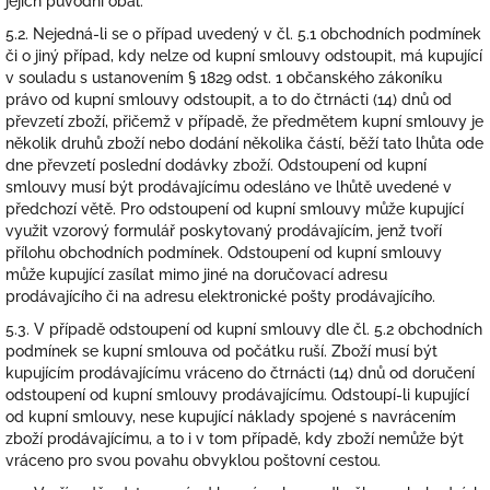
jejich původní obal.
5.2. Nejedná-li se o případ uvedený v čl. 5.1 obchodních podmínek
či o jiný případ, kdy nelze od kupní smlouvy odstoupit, má kupující
v souladu s ustanovením § 1829 odst. 1 občanského zákoníku
právo od kupní smlouvy odstoupit, a to do čtrnácti (14) dnů od
převzetí zboží, přičemž v případě, že předmětem kupní smlouvy je
několik druhů zboží nebo dodání několika částí, běží tato lhůta ode
dne převzetí poslední dodávky zboží. Odstoupení od kupní
smlouvy musí být prodávajícímu odesláno ve lhůtě uvedené v
předchozí větě. Pro odstoupení od kupní smlouvy může kupující
využit vzorový formulář poskytovaný prodávajícím, jenž tvoří
přílohu obchodních podmínek. Odstoupení od kupní smlouvy
může kupující zasílat mimo jiné na doručovací adresu
prodávajícího či na adresu elektronické pošty prodávajícího.
5.3. V případě odstoupení od kupní smlouvy dle čl. 5.2 obchodních
podmínek se kupní smlouva od počátku ruší. Zboží musí být
kupujícím prodávajícímu vráceno do čtrnácti (14) dnů od doručení
odstoupení od kupní smlouvy prodávajícímu. Odstoupí-li kupující
od kupní smlouvy, nese kupující náklady spojené s navrácením
zboží prodávajícímu, a to i v tom případě, kdy zboží nemůže být
vráceno pro svou povahu obvyklou poštovní cestou.