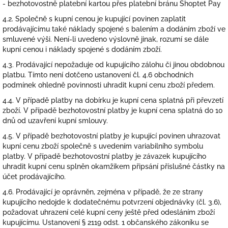
- bezhotovostně platební kartou přes platební bránu Shoptet Pay
4.2. Společně s kupní cenou je kupující povinen zaplatit
prodávajícímu také náklady spojené s balením a dodáním zboží ve
smluvené výši. Není-li uvedeno výslovně jinak, rozumí se dále
kupní cenou i náklady spojené s dodáním zboží.
4.3. Prodávající nepožaduje od kupujícího zálohu či jinou obdobnou
platbu. Tímto není dotčeno ustanovení čl. 4.6 obchodních
podmínek ohledně povinnosti uhradit kupní cenu zboží předem.
4.4. V případě platby na dobírku je kupní cena splatná při převzetí
zboží. V případě bezhotovostní platby je kupní cena splatná do 10
dnů od uzavření kupní smlouvy.
4.5. V případě bezhotovostní platby je kupující povinen uhrazovat
kupní cenu zboží společně s uvedením variabilního symbolu
platby. V případě bezhotovostní platby je závazek kupujícího
uhradit kupní cenu splněn okamžikem připsání příslušné částky na
účet prodávajícího.
4.6. Prodávající je oprávněn, zejména v případě, že ze strany
kupujícího nedojde k dodatečnému potvrzení objednávky (čl. 3.6),
požadovat uhrazení celé kupní ceny ještě před odesláním zboží
kupujícímu. Ustanovení § 2119 odst. 1 občanského zákoníku se