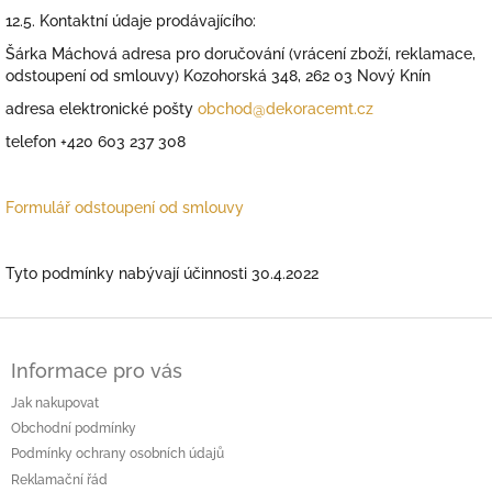
12.5. Kontaktní údaje prodávajícího:
Šárka Máchová adresa pro doručování (vrácení zboží, reklamace,
odstoupení od smlouvy) Kozohorská 348, 262 03 Nový Knín
adresa elektronické pošty
obchod@dekoracemt.cz
telefon +420 603 237 308
Formulář odstoupení od smlouvy
Tyto podmínky nabývají účinnosti 30.4.2022
Z
á
Informace pro vás
p
a
Jak nakupovat
t
Obchodní podmínky
í
Podmínky ochrany osobních údajů
Reklamační řád