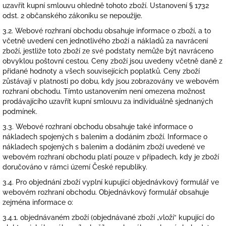
uzavřít kupní smlouvu ohledně tohoto zboží. Ustanovení § 1732
odst. 2 občanského zákoníku se nepoužije.
3.2. Webové rozhraní obchodu obsahuje informace o zboží, a to
včetně uvedení cen jednotlivého zboží a nákladů za navrácení
zboží, jestliže toto zboží ze své podstaty nemůže být navráceno
obvyklou poštovní cestou. Ceny zboží jsou uvedeny včetně daně z
přidané hodnoty a všech souvisejících poplatků. Ceny zboží
zůstávají v platnosti po dobu, kdy jsou zobrazovány ve webovém
rozhraní obchodu. Tímto ustanovením není omezena možnost
prodávajícího uzavřít kupní smlouvu za individuálně sjednaných
podmínek.
3.3. Webové rozhraní obchodu obsahuje také informace o
nákladech spojených s balením a dodáním zboží. Informace o
nákladech spojených s balením a dodáním zboží uvedené ve
webovém rozhraní obchodu platí pouze v případech, kdy je zboží
doručováno v rámci území České republiky.
3.4. Pro objednání zboží vyplní kupující objednávkový formulář ve
webovém rozhraní obchodu. Objednávkový formulář obsahuje
zejména informace o:
3.4.1. objednávaném zboží (objednávané zboží „vloží“ kupující do