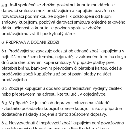
5.9. Je-li společně se zbožím poskytnut kupujícímu dárek, je
darovací smlouva mezi prodávajícím a kupujícím uzavřena s
rozvazovací podmínkou, že dojde-li k odstoupení od kupní
smlouvy kupujícím, pozbývá darovací smlouva ohledně takového
dárku účinnosti a kupující je povinen spolu se zbožím
prodávajícímu vrátit i poskytnutý dárek.
6. PŘEPRAVA A DODÁNÍ ZBOŽÍ
6.1. Prodávající se zavazuje odeslat objednané zboží kupujícímu v
nejbližším možném termínu, nejpozději v zákonném termínu do 30
dnů ode dne uzavření kupní smlouvy. V případě platby přes
platební bránu, bankovním převodem či platební kartou, odešle
prodávající zboží kupujícímu až po připsání platby na účet
prodávajícího.
6.2. Zboží je kupujícímu dodáno prostřednictvím výdejny zásilek
nebo přepravcem na adresu, kterou určil v objednávce.
6.3. V případě, že je způsob dopravy smluven na základě
zvláštního požadavku kupujícího, nese kupující riziko a případné
dodatečné náklady spojené s tímto způsobem dopravy.
6.4. Nevyzvednutí či nepřevzetí zboží kupujícím není považováno
za odstoupení od kupní smlouvy dle §2118 odst. 1 zákona