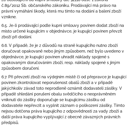
č.89/2012 Sb. občanského zákoníku. Prodávající má právo na
právní vymáhání škody, která mu tímto na dodání a balení zboží
vznikne.
6.5. Je-li prodávající podle kupní smlouvy povinen dodat zboží na
místo určené kupujícím v objednávce, je kupující povinen převzít
zboží při dodání.
6.6. V případě, že je z důvodů na straně kupujícího nutno zboží
doručovat opakovaně nebo jiným způsobem, než bylo uvedeno v
objednávce, je kupující povinen uhradit náklady spojené s
opakovaným doručováním zboží, resp. náklady spojené s jiným
způsobem doručení.
6.7. Při převzetí zboží na výdejním místě či od přepravce je kupující
povinen zkontrolovat neporušenost obalů zboží a v případě
jakýchkoliv závad toto neprodleně oznámit dodavateli zásilky. V
případě shledání porušení obalu svědčícího o neoprávněném
vniknutí do zásilky doporučuje se kupujícímu zásilku od
dodavatele nepřevzít a vyplnit záznam o poškození zásilky. Tímto
nejsou dotčena práva kupujícího z odpovědnosti za vady zboží a
další práva kupujícího vyplývající z obecně závazných právních
předpisů.