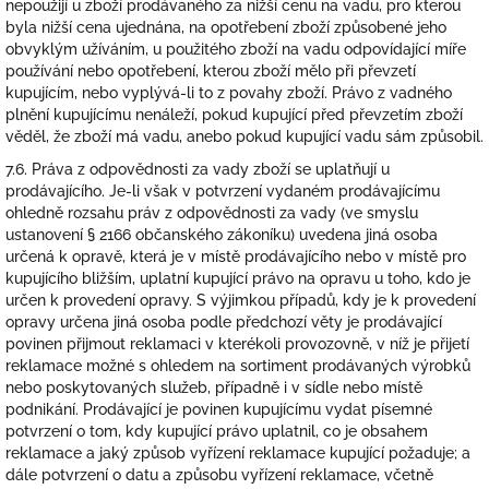
nepoužijí u zboží prodávaného za nižší cenu na vadu, pro kterou
byla nižší cena ujednána, na opotřebení zboží způsobené jeho
obvyklým užíváním, u použitého zboží na vadu odpovídající míře
používání nebo opotřebení, kterou zboží mělo při převzetí
kupujícím, nebo vyplývá-li to z povahy zboží. Právo z vadného
plnění kupujícímu nenáleží, pokud kupující před převzetím zboží
věděl, že zboží má vadu, anebo pokud kupující vadu sám způsobil.
7.6. Práva z odpovědnosti za vady zboží se uplatňují u
prodávajícího. Je-li však v potvrzení vydaném prodávajícímu
ohledně rozsahu práv z odpovědnosti za vady (ve smyslu
ustanovení § 2166 občanského zákoníku) uvedena jiná osoba
určená k opravě, která je v místě prodávajícího nebo v místě pro
kupujícího bližším, uplatní kupující právo na opravu u toho, kdo je
určen k provedení opravy. S výjimkou případů, kdy je k provedení
opravy určena jiná osoba podle předchozí věty je prodávající
povinen přijmout reklamaci v kterékoli provozovně, v níž je přijetí
reklamace možné s ohledem na sortiment prodávaných výrobků
nebo poskytovaných služeb, případně i v sídle nebo místě
podnikání. Prodávající je povinen kupujícímu vydat písemné
potvrzení o tom, kdy kupující právo uplatnil, co je obsahem
reklamace a jaký způsob vyřízení reklamace kupující požaduje; a
dále potvrzení o datu a způsobu vyřízení reklamace, včetně