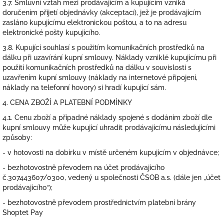
3.7. Smluvní vztah mezi prodávajícím a kupujícím vzniká
doručením přijetí objednávky (akceptací), jež je prodávajícím
zasláno kupujícímu elektronickou poštou, a to na adresu
elektronické pošty kupujícího.
3.8. Kupující souhlasí s použitím komunikačních prostředků na
dálku při uzavírání kupní smlouvy. Náklady vzniklé kupujícímu při
použití komunikačních prostředků na dálku v souvislosti s
uzavřením kupní smlouvy (náklady na internetové připojení,
náklady na telefonní hovory) si hradí kupující sám.
4. CENA ZBOŽÍ A PLATEBNÍ PODMÍNKY
4.1. Cenu zboží a případné náklady spojené s dodáním zboží dle
kupní smlouvy může kupující uhradit prodávajícímu následujícími
způsoby:
- v hotovosti na dobírku v místě určeném kupujícím v objednávce;
- bezhotovostně převodem na účet prodávajícího
č.307443607/0300, vedený u společnosti ČSOB a.s. (dále jen „účet
prodávajícího“);
- bezhotovostně převodem prostřednictvím platební brány
Shoptet Pay