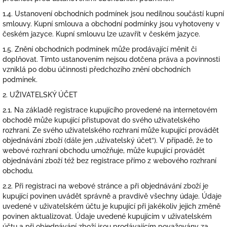
1.4. Ustanovení obchodních podmínek jsou nedílnou součástí kupní
smlouvy. Kupní smlouva a obchodní podmínky jsou vyhotoveny v
českém jazyce. Kupní smlouvu lze uzavřít v českém jazyce.
1.5. Znění obchodních podmínek může prodávající měnit či
doplňovat. Tímto ustanovením nejsou dotčena práva a povinnosti
vzniklá po dobu účinnosti předchozího znění obchodních
podmínek.
2. UŽIVATELSKÝ ÚČET
2.1. Na základě registrace kupujícího provedené na internetovém
obchodě může kupující přistupovat do svého uživatelského
rozhraní. Ze svého uživatelského rozhraní může kupující provádět
objednávání zboží (dále jen „uživatelský účet“). V případě, že to
webové rozhraní obchodu umožňuje, může kupující provádět
objednávání zboží též bez registrace přímo z webového rozhraní
obchodu.
2.2. Při registraci na webové stránce a při objednávání zboží je
kupující povinen uvádět správně a pravdivě všechny údaje. Údaje
uvedené v uživatelském účtu je kupující při jakékoliv jejich změně
povinen aktualizovat. Údaje uvedené kupujícím v uživatelském
účtu a při objednávání zboží jsou prodávajícím považovány za