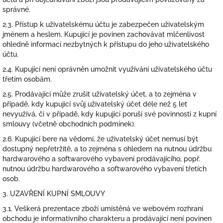
správné.
2.3. Přístup k uživatelskému účtu je zabezpečen uživatelským
jménem a heslem. Kupující je povinen zachovávat mlčenlivost
ohledně informací nezbytných k přístupu do jeho uživatelského
účtu.
2.4. Kupující není oprávněn umožnit využívání uživatelského účtu
třetím osobám.
2.5. Prodávající může zrušit uživatelský účet, a to zejména v
případě, kdy kupující svůj uživatelský účet déle než 5 let
nevyužívá, či v případě, kdy kupující poruší své povinnosti z kupní
smlouvy (včetně obchodních podmínek).
2.6. Kupující bere na vědomí, že uživatelský účet nemusí být
dostupný nepřetržitě, a to zejména s ohledem na nutnou údržbu
hardwarového a softwarového vybavení prodávajícího, popř.
nutnou údržbu hardwarového a softwarového vybavení třetích
osob.
3. UZAVŘENÍ KUPNÍ SMLOUVY
3.1. Veškerá prezentace zboží umístěná ve webovém rozhraní
obchodu je informativního charakteru a prodávající není povinen