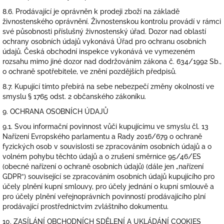
8.6. Prodávající je oprávněn k prodeji zboží na základě
živnostenského oprávnění. Živnostenskou kontrolu provádí v rámci
své působnosti příslušný živnostenský úřad. Dozor nad oblastí
ochrany osobních údajů vykonává Úřad pro ochranu osobních
údajů. Česká obchodní inspekce vykonává ve vymezeném
rozsahu mimo jiné dozor nad dodržováním zákona č. 634/1992 Sb.,
o ochraně spotřebitele, ve znění pozdějších předpisů.
8.7. Kupující tímto přebírá na sebe nebezpečí změny okolností ve
smyslu § 1765 odst. 2 občanského zákoníku.
9. OCHRANA OSOBNÍCH ÚDAJŮ
9.1. Svou informační povinnost vůči kupujícímu ve smyslu čl. 13
Nařízení Evropského parlamentu a Rady 2016/679 o ochraně
fyzických osob v souvislosti se zpracováním osobních údajů a o
volném pohybu těchto údajů a o zrušení směrnice 95/46/ES
(obecné nařízení o ochraně osobních údajů) (dále jen „nařízení
GDPR“) související se zpracováním osobních údajů kupujícího pro
účely plnění kupní smlouvy, pro účely jednání o kupní smlouvě a
pro účely plnění veřejnoprávních povinností prodávajícího plní
prodávající prostřednictvím zvláštního dokumentu.
10. ZASÍLÁNÍ OBCHODNÍCH SDĚLENÍ A UKLÁDÁNÍ COOKIES