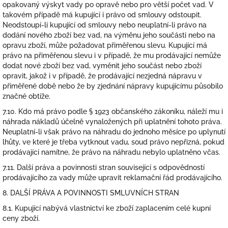
opakovaný výskyt vady po opravě nebo pro větší počet vad. V
takovém případě má kupující i právo od smlouvy odstoupit.
Neodstoupí-li kupující od smlouvy nebo neuplatní-li právo na
dodání nového zboží bez vad, na výměnu jeho součásti nebo na
opravu zboží, může požadovat přiměřenou slevu. Kupující má
právo na přiměřenou slevu i v případě, že mu prodávající nemůže
dodat nové zboží bez vad, vyměnit jeho součást nebo zboží
opravit, jakož i v případě, že prodávající nezjedná nápravu v
přiměřené době nebo že by zjednání nápravy kupujícímu působilo
značné obtíže.
7.10. Kdo má právo podle § 1923 občanského zákoníku, náleží mu i
náhrada nákladů účelně vynaložených při uplatnění tohoto práva.
Neuplatní-li však právo na náhradu do jednoho měsíce po uplynutí
lhůty, ve které je třeba vytknout vadu, soud právo nepřizná, pokud
prodávající namítne, že právo na náhradu nebylo uplatněno včas.
7.11. Další práva a povinnosti stran související s odpovědností
prodávajícího za vady může upravit reklamační řád prodávajícího.
8. DALŠÍ PRÁVA A POVINNOSTI SMLUVNÍCH STRAN
8.1. Kupující nabývá vlastnictví ke zboží zaplacením celé kupní
ceny zboží.