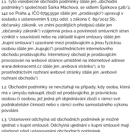
1.1. Tyto všeobecné obchodní podmínky (dále jen „obchodní
podmínky“) společnosti Šárka Máchová, se sídlem Špirkova 528/2,
142 00 Praha 4, IČO 67953590 (dále jen „prodávající“) upravují v
souladu s ustanovením § 1751 odst. 1 zákona č. 89/2012 Sb.,
občanský zákoník, ve znění pozdějších předpisů (dále jen
„občanský zákoník“) vzájemná práva a povinnosti smluvních stran
vzniklé v souvislosti nebo na základě kupní smlouvy (dále jen
„kupní smlouva“) uzavírané mezi prodávajícím a jinou fyzickou
osobou (dále jen „kupující“) prostřednictvím internetového
obchodu prodávajícího. Internetový obchod je prodávajícím
provozován na webové stránce umístěné na internetové adrese
www.dekoracemt.cz (dále jen „webová stránka“), a to
prostřednictvím rozhraní webové stránky (dále jen „webové
rozhraní obchodu“).
1.2. Obchodní podmínky se nevztahují na případy, kdy osoba, která
má v úmyslu nakoupit zboží od prodávajícího, je právnickou
osobou či osobou, jež jedná při objednávání zboží v rámci své
podnikatelské činnosti nebo v rámci svého samostatného výkonu
povolání.
1.3. Ustanovení odchylná od obchodních podmínek je možné
sjednat v kupní smlouvě. Odchylná ujednání v kupní smlouvě mají
přednost před ustanoveními obchodních podmínek.