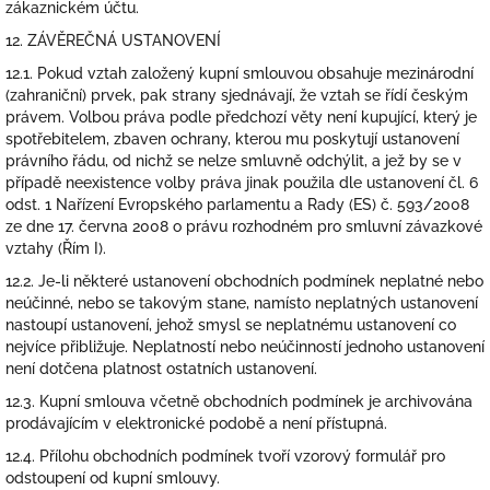
zákaznickém účtu.
12. ZÁVĚREČNÁ USTANOVENÍ
12.1. Pokud vztah založený kupní smlouvou obsahuje mezinárodní
(zahraniční) prvek, pak strany sjednávají, že vztah se řídí českým
právem. Volbou práva podle předchozí věty není kupující, který je
spotřebitelem, zbaven ochrany, kterou mu poskytují ustanovení
právního řádu, od nichž se nelze smluvně odchýlit, a jež by se v
případě neexistence volby práva jinak použila dle ustanovení čl. 6
odst. 1 Nařízení Evropského parlamentu a Rady (ES) č. 593/2008
ze dne 17. června 2008 o právu rozhodném pro smluvní závazkové
vztahy (Řím I).
12.2. Je-li některé ustanovení obchodních podmínek neplatné nebo
neúčinné, nebo se takovým stane, namísto neplatných ustanovení
nastoupí ustanovení, jehož smysl se neplatnému ustanovení co
nejvíce přibližuje. Neplatností nebo neúčinností jednoho ustanovení
není dotčena platnost ostatních ustanovení.
12.3. Kupní smlouva včetně obchodních podmínek je archivována
prodávajícím v elektronické podobě a není přístupná.
12.4. Přílohu obchodních podmínek tvoří vzorový formulář pro
odstoupení od kupní smlouvy.