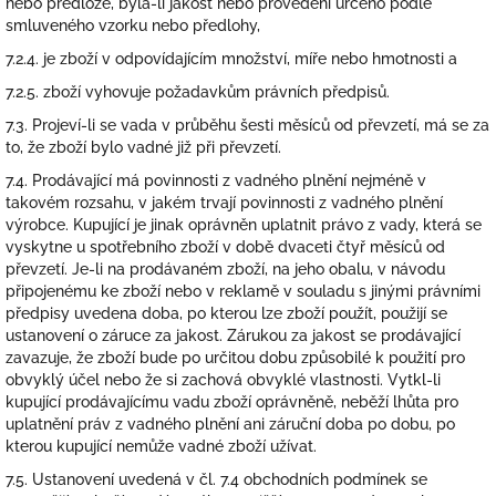
nebo předloze, byla-li jakost nebo provedení určeno podle
smluveného vzorku nebo předlohy,
7.2.4. je zboží v odpovídajícím množství, míře nebo hmotnosti a
7.2.5. zboží vyhovuje požadavkům právních předpisů.
7.3. Projeví-li se vada v průběhu šesti měsíců od převzetí, má se za
to, že zboží bylo vadné již při převzetí.
7.4. Prodávající má povinnosti z vadného plnění nejméně v
takovém rozsahu, v jakém trvají povinnosti z vadného plnění
výrobce. Kupující je jinak oprávněn uplatnit právo z vady, která se
vyskytne u spotřebního zboží v době dvaceti čtyř měsíců od
převzetí. Je-li na prodávaném zboží, na jeho obalu, v návodu
připojenému ke zboží nebo v reklamě v souladu s jinými právními
předpisy uvedena doba, po kterou lze zboží použít, použijí se
ustanovení o záruce za jakost. Zárukou za jakost se prodávající
zavazuje, že zboží bude po určitou dobu způsobilé k použití pro
obvyklý účel nebo že si zachová obvyklé vlastnosti. Vytkl-li
kupující prodávajícímu vadu zboží oprávněně, neběží lhůta pro
uplatnění práv z vadného plnění ani záruční doba po dobu, po
kterou kupující nemůže vadné zboží užívat.
7.5. Ustanovení uvedená v čl. 7.4 obchodních podmínek se