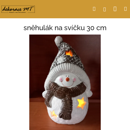
Přejít
Nák
Hledat
Přihlášení
na
obsah
koší
sněhulák na svíčku 30 cm