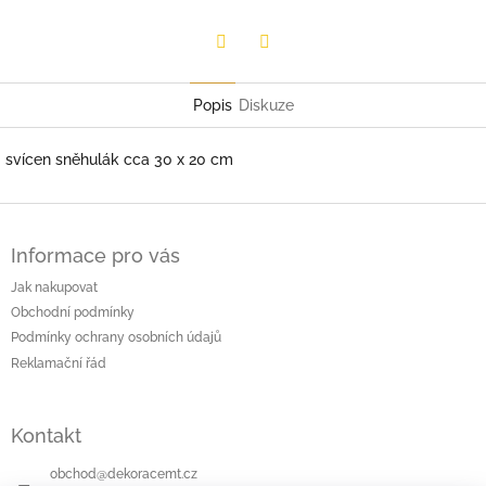
Facebook
Twitter
Popis
Diskuze
svícen sněhulák cca 30 x 20 cm
Z
á
Informace pro vás
p
a
Jak nakupovat
t
Obchodní podmínky
í
Podmínky ochrany osobních údajů
Reklamační řád
Kontakt
obchod
@
dekoracemt.cz