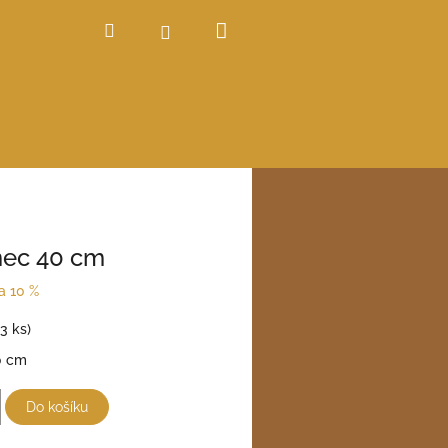
Nákupní
Hledat
Přihlášení
košík
nec 40 cm
a 10 %
(3 ks)
0 cm
Do košíku