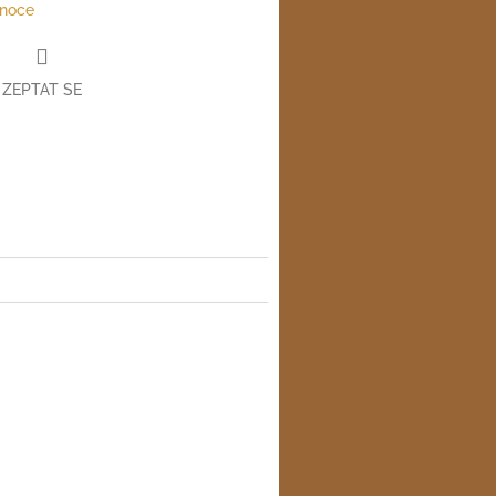
noce
ZEPTAT SE
ter