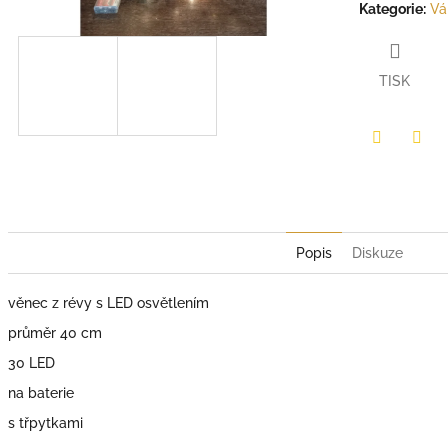
Kategorie
:
Vá
TISK
Facebook
Twit
Popis
Diskuze
věnec z révy s LED osvětlením
průměr 40 cm
30 LED
na baterie
s třpytkami