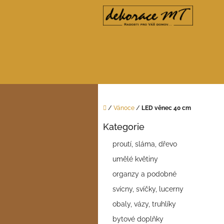
Přejít
na
obsah
Domů
/
Vánoce
/
LED věnec 40 cm
P
Kategorie
o
Přeskočit
kategorie
s
proutí, sláma, dřevo
t
umělé květiny
r
a
organzy a podobné
n
svícny, svíčky, lucerny
n
í
obaly, vázy, truhlíky
p
bytové doplňky