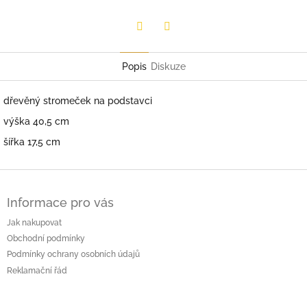
Facebook
Twitter
Popis
Diskuze
dřevěný stromeček na podstavci
výška 40,5 cm
šířka 17,5 cm
Z
á
Informace pro vás
p
a
Jak nakupovat
t
Obchodní podmínky
í
Podmínky ochrany osobních údajů
Reklamační řád