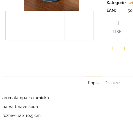
Kategorie
:
sv
EAN
:
50
TISK
Facebook
Twit
Popis
Diskuze
aromalampa keramická
barva tmavě šedá
rozměr 12 x 10,5 cm