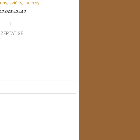
ícny, svíčky, lucerny
10251943440
ZEPTAT SE
ter