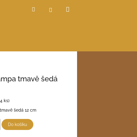
Nákupní
Hledat
Přihlášení
košík
ampa tmavě šedá
(4 ks)
tmavě šedá 12 cm
Do košíku