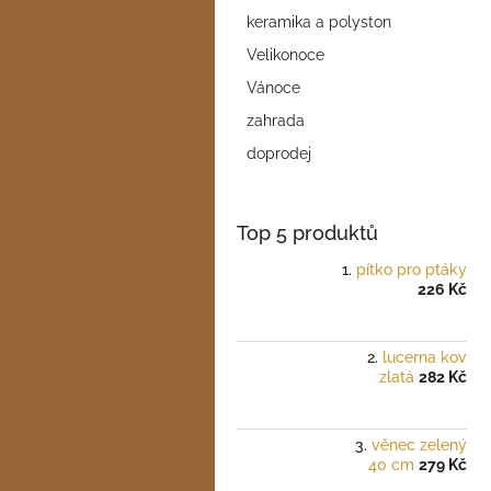
a
keramika a polyston
n
e
Velikonoce
l
Vánoce
zahrada
doprodej
Top 5 produktů
pítko pro ptáky
226 Kč
lucerna kov
zlatá
282 Kč
věnec zelený
40 cm
279 Kč