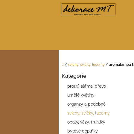
Přejít
na
obsah
Domů
/
svícny, svíčky, lucerny
/
aromalampa t
P
Kategorie
o
Přeskočit
kategorie
s
proutí, sláma, dřevo
t
umělé květiny
r
a
organzy a podobné
n
svícny, svíčky, lucerny
n
í
obaly, vázy, truhlíky
p
bytové doplňky