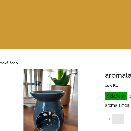
mavě šedá
aromal
105 Kč
Měrná
Skladem
cena:
aromalampa 