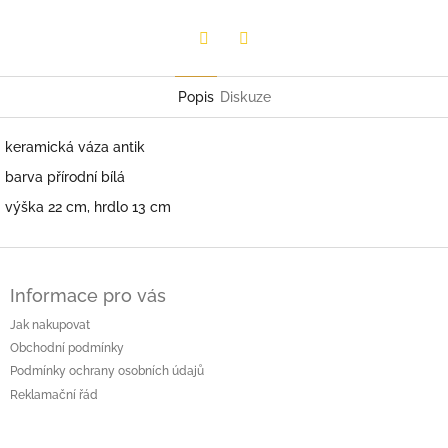
Facebook
Twitter
Popis
Diskuze
keramická váza antik
barva přírodní bílá
výška 22 cm, hrdlo 13 cm
Z
á
Informace pro vás
p
a
Jak nakupovat
t
Obchodní podmínky
í
Podmínky ochrany osobních údajů
Reklamační řád