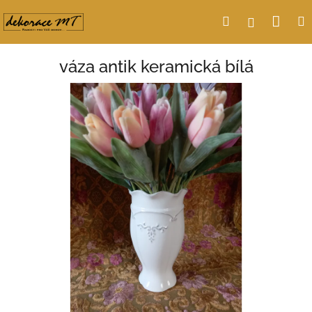
Přejít
Nák
Hledat
Přihlášení
na
obsah
koší
váza antik keramická bílá