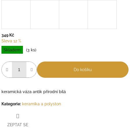
349 Kč
Sleva 12 %
Měrná
Skladem
(3 ks)
cena:
Do košíku
keramická váza antik přírodní bílá
Kategorie
:
keramika a polyston
ZEPTAT SE